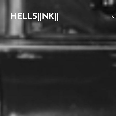
HELLS||NK||
IN